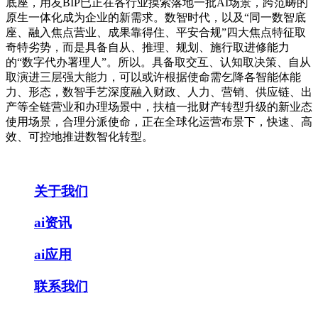
底座，用友BIP已正在各行业摸索落地一批AI场景，跨范畴的
原生一体化成为企业的新需求。数智时代，以及“同一数智底
座、融入焦点营业、成果靠得住、平安合规”四大焦点特征取
奇特劣势，而是具备自从、推理、规划、施行取进修能力
的“数字代办署理人”。所以。具备取交互、认知取决策、自从
取演进三层强大能力，可以或许根据使命需乞降各智能体能
力、形态，数智手艺深度融入财政、人力、营销、供应链、出
产等全链营业和办理场景中，扶植一批财产转型升级的新业态
使用场景，合理分派使命，正在全球化运营布景下，快速、高
效、可控地推进数智化转型。
关于我们
ai资讯
ai应用
联系我们