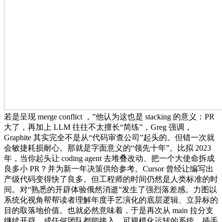
若是呈现 merge conflict ，”他认为这也是 stacking 的意义：PR
大了，再加上 LLM 往往不太擅长“简练”，Greg 强调，
Graphite 其实完全不是从“代码审查公司”起头的。但错一次就
会敏捷耗损耐心。那就是字面意义的“领先十年”。比拟 2023
年，当你起头让 coding agent 去堆叠改动、把一个大使命拆成
良多小 PR？并为新一年决策供给参考。Cursor 曾经让编写出
产级代码变得快了良多。但工程师的时间仍然是人类标准的时
间。对“熟悉的开辟体验俄然消逝”发生了强烈落差感。力图以
系统化视角帮帮读者理解年度手艺演化的底层逻辑、立异标的
目的取落地价值。也就必然意味着，于是再次从 main 拉分支
继续开辟。成任何团队都能接入、可规模化运转的系统。插手