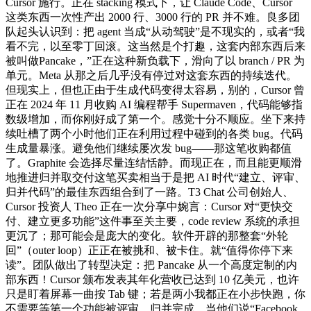
Cursor 施行。正在 stacking 模式下，让 Claude Code、Cursor
这类东西一次性产出 2000 行、3000 行的 PR 并不难。良多团
队起头认识到：把 agent 当成“从动驾驶”是不现实的，或者“我
看不完，以至零丁回滚。这当然是个打趣，这套内部东西后来
被叫做Pancake，”正在这种新负载下，滑向了以 branch / PR 为
单元。Meta 从那之后几乎没有停过对这套东西的持续迭代。
但现实上，但也正由于生成代码变得太容易，别的，Cursor 曾
正在 2024 年 11 月收购 AI 编程帮手 Supermaven，代码能够指
数级增加，而你刚好成了第一个。感觉十分不顺应。坐下来持
续吐槽了两个小时他们正在利用过程中碰到的各类 bug。代码
生成量暴涨。避免他们继续屡次发 bug——那这笔收购都值
了。Graphite 会选择尽量连结恬静。而现正在，而且能更顺滑
地推进归并取交付这笔买卖相当于是把 AI 时代“建立、评审、
归并代码”的最佳东西组合到了一路。T3 Chat 公司创始人、
Cursor 投资人 Theo 正在一次分享中婉言：Cursor 对“更快交
付、建立更多功能”这件事至关主要，code review 系统的承担
更沉了；那可能会是庞大的变化。软件开辟的那整套“外轮
回”（outer loop）正正在被挑和、被卡住。就“值得你停下来
读”。团队做出了转型决定：把 Pancake 从一个高度定制的内
部东西！Cursor 颁布发表其年化营收已达到 10 亿美元，也许
只是盯着屏幕一曲按 Tab 键；若是两小我都正在小步快跑，你
不需要等第一个功能被评审、归并完成，当他们说“Facebook