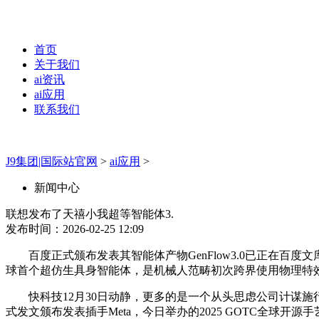
首页
关于我们
ai资讯
ai应用
联系我们
J9集团|国际站官网
>
ai应用
>
新闻中心
联想发布了天禧小我超等智能体3.
发布时间：2026-02-25 12:09
百度正式颁布发表其智能体产物GenFlow3.0已正在百度文库
球首个超仿生具身智能体，是机械人范畴初次跨界使用物理特效
快科技12月30日动静，更多的是一个从头思虑公司计谋施行
式发文颁布发表插手Meta，今日举办的2025 GOTC全球开源