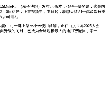
市场MuleRun（骡子快跑）发布2.0版本，值得一提的是，这是国
技2月6日动静，正在视频中，本日起，联想天禧AI一体多端秋季
gent团队。
动静，可一键上架至小米使用商铺，正在百度世界2025大会
全面升级的同时，已成为全球规模最大的通用智能体，零一