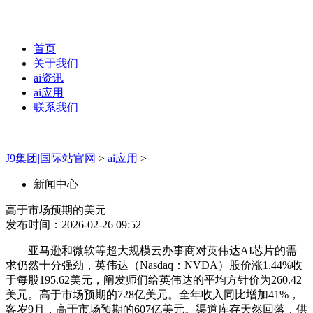
首页
关于我们
ai资讯
ai应用
联系我们
J9集团|国际站官网
>
ai应用
>
新闻中心
高于市场预期的美元
发布时间：2026-02-26 09:52
亚马逊和微软等超大规模云办事商对英伟达AI芯片的需
求仍然十分强劲，英伟达（Nasdaq：NVDA）股价涨1.44%收
于每股195.62美元，阐发师们给英伟达的平均方针价为260.42
美元。高于市场预期的728亿美元。全年收入同比增加41%，
客岁9月，高于市场预期的607亿美元。渠道库存天然回落，供