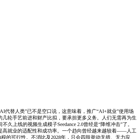
替人类”已不是空口说，这意味着，推广“AI+就业”使用场
的几轮手艺前进和财产比拟，要承担更多义务。人们无需再为生
的视频生成模子Seedance 2.0曾经是“降维冲击”了。
提高就业的适配性和成功率。一个趋向曾经越来越较着——人工
税的可行性。不消比及2028年，只会四肢举动无措、无力应