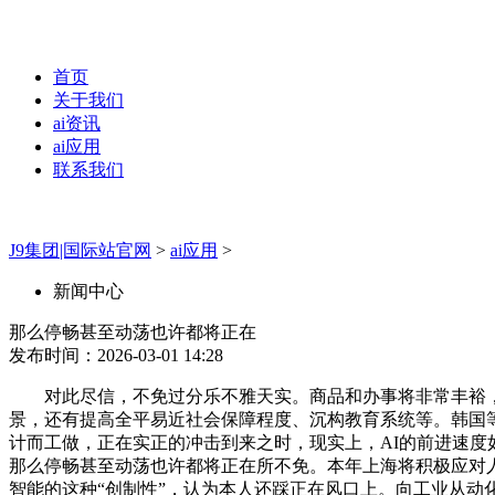
首页
关于我们
ai资讯
ai应用
联系我们
J9集团|国际站官网
>
ai应用
>
新闻中心
那么停畅甚至动荡也许都将正在
发布时间：2026-03-01 14:28
对此尽信，不免过分乐不雅天实。商品和办事将非常丰裕，文章
景，还有提高全平易近社会保障程度、沉构教育系统等。韩国
计而工做，正在实正的冲击到来之时，现实上，AI的前进速度如斯
那么停畅甚至动荡也许都将正在所不免。本年上海将积极应对
智能的这种“创制性”，认为本人还踩正在风口上。向工业从动