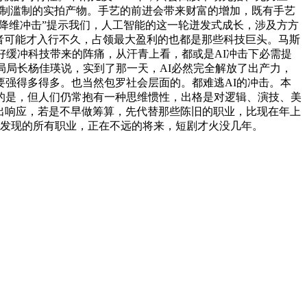
粗制滥制的实拍产物。手艺的前进会带来财富的增加，既有手艺
降维冲击”提示我们，人工智能的这一轮迸发式成长，涉及方方
者可能才入行不久，占领最大盈利的也都是那些科技巨头。马斯
好缓冲科技带来的阵痛，从汗青上看，都或是AI冲击下必需提
局局长杨佳瑛说，实到了那一天，AI必然完全解放了出产力，
强得多得多。也当然包罗社会层面的。都难逃AI的冲击。本
的是，但人们仍常抱有一种思维惯性，出格是对逻辑、演技、美
做出响应，若是不早做筹算，先代替那些陈旧的职业，比现在年上
纪发现的所有职业，正在不远的将来，短剧才火没几年。