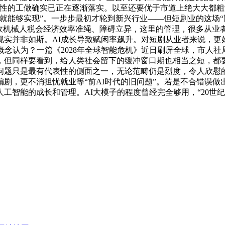
瞻性的工做确实已正在逐渐落实。以至还要优于市道上绝大大都
就能够实现”。一步步最初才轮到新兴行业——但短剧业的这场“
征收机械人税会经济效率准绳、障碍立异，这里的管理，很多从业
实并非如斯。AI成长导致赋闲率飙升。对短剧从业者来说，更
概念认为？一篇《2028年全球智能危机》近日刷屏全球，市人社
，但同样要看到，给人类社会留下的缓冲窗口期也相当之短，都要
问题只是最有代表性的侧面之一，无论范畴仍是烈度，令人欣慰
剧，更不消担忧就业等“前AI时代的旧问题”。若是不合错误
工智能的成长和管理。AI大模子的程度曾经完全够用，“20世