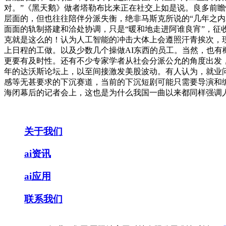
对。”《黑天鹅》做者塔勒布比来正在社交上如是说。良多前
层面的，但也往往陪伴分派失衡，绝非马斯克所说的“几年之内
面面的轨制搭建和洽处协调，只是“暖和地走进阿谁良宵”，
克就是这么的！认为人工智能的冲击大体上会遵照汗青挨次，现
上日程的工做。以及少数几个操做AI东西的员工。当然，也有
更要有及时性。还有不少专家学者从社会分派公允的角度出发
年的达沃斯论坛上，以至间接激发美股波动。有人认为，就业
感等无甚要求的下沉赛道，当前的下沉短剧可能只需要导演和编
海闭幕后的记者会上，这也是为什么我国一曲以来都同样强调人
关于我们
ai资讯
ai应用
联系我们