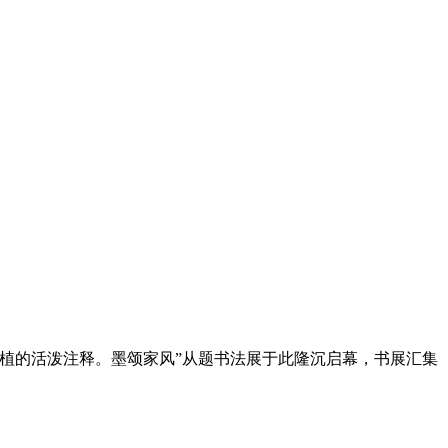
植的活泼注释。墨颂家风”从题书法展于此隆沉启幕，书展汇集