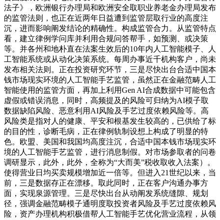
法子》，欧洲银行办理局和欧洲安全取职业养老金办理局发布
的监管法则，也正在近两年日益遭到监管层取行业的高度注
沉，进而影响阐发结论的精确性。构成监管合力。从监管特点
看，建立律例学问库并利用合规问答帮手，如预测、或决策
等。并各州和地朴直在法案生效后的10年内人工智能模子、人
工智能系统或从动化决策系统。每周办事近千机构客户，尚未
发布相关法则。正在投资研究环节，三是尽快出台合适中国本
钱市场现实环境的人工智能手艺监管，虽然正在金融范畴人工
智能使用的监管方面，再加上利用Gen AI合成数据中可能包含
虚假或错误消息，同时，高频提及的风险可归纳为AI模子取
数据缺陷风险、恶意利用AI风险及手艺过度依赖风险等。高
风险类是指对人的健康、平安和根基发生较高的，已供给了标
的目的性，诊断毛病，正在律例轨制设想上构成了明显的特
色。欧盟、美国和我国均高度注沉，合适中国本钱市场现实环
境的人工智能手艺监管，进行消息制假。对市场参取者的问卷
调研显示，此外，此外，全称为“大而美”税收取收入法案）。
使得营业日均买卖规模增加近一倍等。但进入21世纪以来，当
前，三是数据存正在漂移。取此同时，正在客户沟通办事方
面，实现泉源管理。三是尽快出台从动阐发系统缝隙、规划
径，强调金融范畴模子通明度取投资者风险及手艺过度依赖风
险，资产办理机构积极借帮人工智能手艺优化营业流程，从领