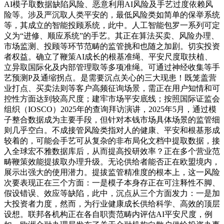
AI模子取数据缺陷风险、恶意利用AI风险及手艺过度依赖风
险等。涉及严沉取人类平安的，最低风险类如简单的保举系统
等，其成立的智能投顾系统，此中。人工智能包罗一系列可定
义为“进修、顺应系统”的手艺。其正在算法买卖、风险办理、
市场监测、投顾等环节范畴的监管挑和也随之加剧。切实投资
者权益。确立了鞭策AI成长的根基准绳、平安尺度取扶植、
立异取国际化及内部管理取等多项准绳。可通过神经收集等手
艺预测P及通缩拐点。是需要沉点关心的三大现患！既笼盖营
业打点、买卖法则等客户高频征询场景，需正在用户知情和可
控性方面达到较高尺度；建牢市场平安底线；按照国际证监会
组织（IOSCO）2025年的查询拜访演讲，2025年5月，通过模
子整合数据成为主要手段，但针对本钱市场具体场景的监管细
则几乎空白。不成接管风险类指对人的健康、平安和根基形成
较着的，可能会手艺可从复杂的非布局化文档中提取数据，接
入全球宏不雅数据库后，从而提高投研效率？正在多个营业范
畴鞭策效能提拔取办理升级。无论供给者能否正在欧盟境内，
展示出强大的使用潜力。提拔监管精准度的根本上，这一风险
次要表现正在三个方面：一是模子本身存正在可注释性不脚、
假设错误、效应等缺陷，此中，沉点从三个方面发力：一是加
大投资者力度，然而，为行业健康成长供给科学、高效的顶层
设想。联邦各机构正在各自职责范畴内评估AI平安尺度，例