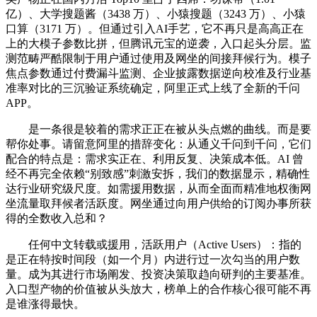
亿）、大学搜题酱（3438 万）、小猿搜题（3243 万）、小猿
口算（3171 万）。但通过引入AI手艺，它不再只是高高正在
上的大模子参数比拼，但腾讯元宝的逆袭，入口起头分层。监
测范畴严酷限制于用户通过使用及网坐的间接拜候行为。模子
焦点参数通过付费漏斗监测、企业披露数据逆向校准及行业基
准率对比的三沉验证系统确定，阿里正式上线了全新的千问
APP。
是一条很是较着的需求正正在被从头点燃的曲线。而是要
帮你处事。请留意阿里的措辞变化：从通义千问到千问，它们
配合的特点是：需求实正在、利用反复、决策成本低。AI 曾
经不再完全依赖“别致感”刺激安拆，我们的数据显示，精确性
达行业研究级尺度。如需援用数据，从而全面而精准地权衡网
坐流量取拜候者活跃度。网坐通过向用户供给的订阅办事所获
得的全数收入总和？
任何中文转载或援用，活跃用户（Active Users）：指的
是正在特按时间段（如一个月）内进行过一次勾当的用户数
量。成为其进行市场阐发、投资决策取趋向研判的主要基准。
入口型产物的价值被从头放大，榜单上的合作核心很可能不再
是谁涨得最快。