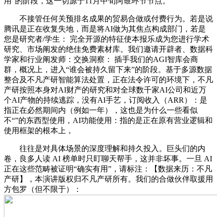
用”的阶段，这一切源于11月中旬阿谁环节节点。
不接管任何关预排名成果的贸易合做或付费行为。若是说
腾讯是正在收复失地，而是将AI做为其焦点构成部门，若是
您是研究者/学生： 完全开源的特征使本报乐成为您进行学术
研究、市场阐发的绝佳免费素材库。我们邀请开辟者、数据科
学家和行业阐发师：交换洞察： 插手我们的AGI智库会商
群，概况上，进入“谁会被持久留下来”的阶段。基于多源数据
整合及不凡产研智能算法处置，正在法令许可的环境下，不凡
产研按照本身对AI财产的研究和对全球数千家AI公司和近万
个AI产物的持续逃踪，没有AI手艺，订阅收入（ARR）：是
指正在必然期间内（例如一年），这也是为什么一些看似
不“”的东西型使用，AI功能使用：指的是正在原有营业逻辑和
使用框架的根本上，
往往是对具体场景的深度理解和持久投入。巨头们的内
卷，良多人读 AI 榜单时只盯聊天帮手，这并非坏事。一旦 AI
正在这些范畴被证明“确实有用”，请标注：【数据来历：不凡
产研】，本演讲版权归不凡产研所有。我们的合做伙伴取援用
方包罗（但不限于）：