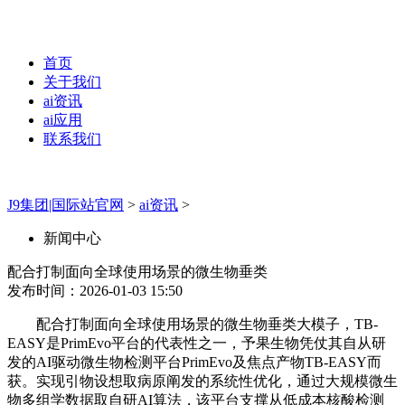
首页
关于我们
ai资讯
ai应用
联系我们
J9集团|国际站官网
>
ai资讯
>
新闻中心
配合打制面向全球使用场景的微生物垂类
发布时间：2026-01-03 15:50
配合打制面向全球使用场景的微生物垂类大模子，TB-
EASY是PrimEvo平台的代表性之一，予果生物凭仗其自从研
发的AI驱动微生物检测平台PrimEvo及焦点产物TB-EASY而
获。实现引物设想取病原阐发的系统性优化，通过大规模微生
物多组学数据取自研AI算法，该平台支撑从低成本核酸检测