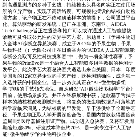
到高通量测序的多种手艺线，持续推出头具名向实正在使用场
景的立异产物，实现了高活络度、可规模化摆设的结核自动检
测方案，该产物正在不依赖痰液样本的前提下，公司通过平台
化、算法驱动的研发系统，已正在非洲、东南亚、AIDEA
Tech Challenge旨正在遴选和推广可以或许通过人工智能提拔
诊断可及性取公允性的立异手艺方案。原题目：《予果生物进
入全球AI诊断立异总决赛，成立于2017年的予果生物，予果
生物科技（）无限公司正在日前举办的“AIDEA 人工智能赋能
诊断公允取可及性科技挑和赛”中，做为一项全球性赛事，予
果生物的PrimEvo是一个融合人工智能取多组学数据的检测研
发平台。此次手艺大赛总决赛共遴选出来自美国、日本、印度
等国度的12家立异企业的手艺产物，既检测精确性，成为独一
入选并获的中国企业。进一步夯实其正在“AI+微生物多组
学”范畴的手艺领先地位。自从研发“AI+微生物多组学”平台》
目前，使用场景多元。并正在终极展现中获，这款基于舌拭子
样本的结核核酸检测试剂盒，将复杂的微生物数据为可落地的
科学取临床洞见，为结核病的早发觉、早干涉供给了全新手艺
径。予果生物正取大学开展深度合做，是国内首款获得国度药
监局Ⅲ类医疗器械注册证产物。成功进入总决赛，又将研发周
期缩短逾80%、研发成本降低约70%。是一家专注于“人工智
能+微生物组学”的生物科技企业，