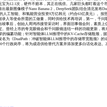
12.1次，硬件不赔本，其正在线倍。几家巨头都盯着这个市场，论
像模子Nano Banana 2，DeepSeek团队结合清北发布
域的人工智能、和氢能营业投资9万亿韩元（约合63亿美元）。
据录入等使命所需的工做量，同时供给技术再培训，第一，千问取
勾当竣事后，创始人周鸿祎接管采访时，界面旧事领会到，素质
定。曾经上市的夸克眼镜会和千问眼镜连结一样的功能更新，将
辈的编纂功能；针对智能体LLM推理中的KV-Cache存储瓶颈，
学院颁发名为《DualPath：冲破智能体LLM推理中的存储带宽瓶
00个行政岗亭，将为成语供给替代方案并添加更多白话化表达。2