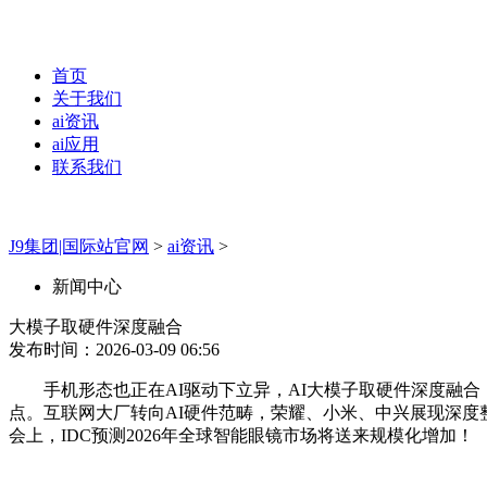
首页
关于我们
ai资讯
ai应用
联系我们
J9集团|国际站官网
>
ai资讯
>
新闻中心
大模子取硬件深度融合
发布时间：2026-03-09 06:56
手机形态也正在AI驱动下立异，AI大模子取硬件深度融合
点。互联网大厂转向AI硬件范畴，荣耀、小米、中兴展现深度整
会上，IDC预测2026年全球智能眼镜市场将送来规模化增加！