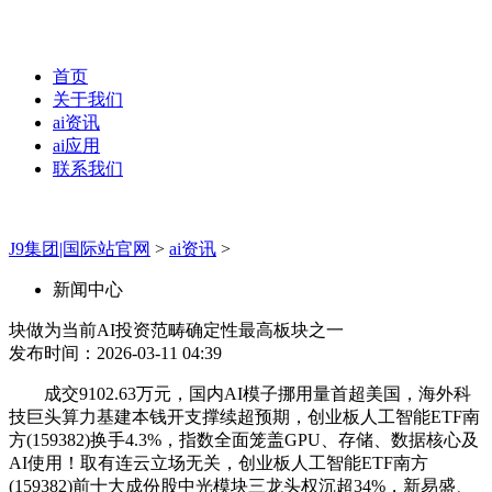
首页
关于我们
ai资讯
ai应用
联系我们
J9集团|国际站官网
>
ai资讯
>
新闻中心
块做为当前AI投资范畴确定性最高板块之一
发布时间：2026-03-11 04:39
成交9102.63万元，国内AI模子挪用量首超美国，海外科
技巨头算力基建本钱开支撑续超预期，创业板人工智能ETF南
方(159382)换手4.3%，指数全面笼盖GPU、存储、数据核心及
AI使用！取有连云立场无关，创业板人工智能ETF南方
(159382)前十大成份股中光模块三龙头权沉超34%，新易盛、